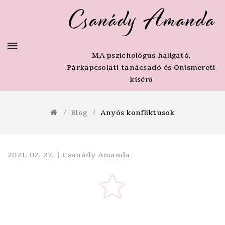
MA pszichológus hallgató,
Párkapcsolati tanácsadó és Önismereti
kísérő
Blog
Anyós konfliktusok
2021. 02. 27. | Csanády Amanda