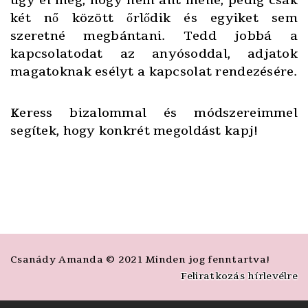
úgy él meg, hogy nem állt mellé, pedig csak
két nő között őrlődik és egyiket sem
szeretné megbántani. Tedd jobbá a
kapcsolatodat az anyósoddal, adjatok
magatoknak esélyt a kapcsolat rendezésére.
Keress bizalommal és módszereimmel
segítek, hogy konkrét megoldást kapj!
Csanády Amanda © 2021 Minden jog fenntartva!
Feliratkozás hírlevélre