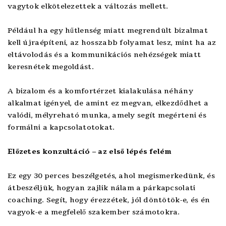
vagytok elkötelezettek a változás mellett.
Például ha egy hűtlenség miatt megrendült bizalmat
kell újraépíteni, az hosszabb folyamat lesz, mint ha az
eltávolodás és a kommunikációs nehézségek miatt
keresnétek megoldást.
A bizalom és a komfortérzet kialakulása néhány
alkalmat igényel, de amint ez megvan, elkezdődhet a
valódi, mélyreható munka, amely segít megérteni és
formálni a kapcsolatotokat.
Előzetes konzultáció – az első lépés felém
Ez egy 30 perces beszélgetés, ahol megismerkedünk, és
átbeszéljük, hogyan zajlik nálam a párkapcsolati
coaching. Segít, hogy érezzétek, jól döntötök-e, és én
vagyok-e a megfelelő szakember számotokra.