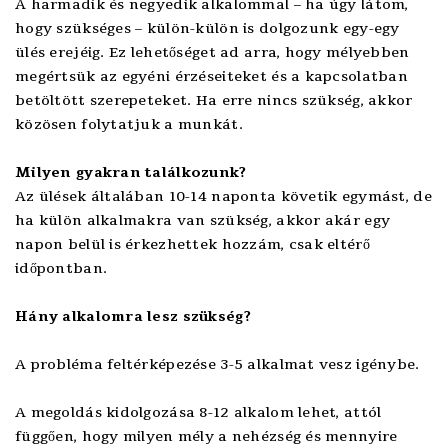
A harmadik és negyedik alkalommal – ha úgy látom,
hogy szükséges – külön-külön is dolgozunk egy-egy
ülés erejéig. Ez lehetőséget ad arra, hogy mélyebben
megértsük az egyéni érzéseiteket és a kapcsolatban
betöltött szerepeteket. Ha erre nincs szükség, akkor
közösen folytatjuk a munkát.
Milyen gyakran találkozunk?
Az ülések általában 10-14 naponta követik egymást, de
ha külön alkalmakra van szükség, akkor akár egy
napon belül is érkezhettek hozzám, csak eltérő
időpontban.
Hány alkalomra lesz szükség?
A probléma feltérképezése 3-5 alkalmat vesz igénybe.
A megoldás kidolgozása 8-12 alkalom lehet, attól
függően, hogy milyen mély a nehézség és mennyire